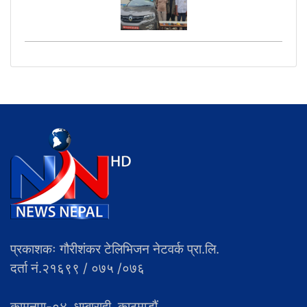
प्रकाशकः गौरीशंकर टेलिभिजन नेटवर्क प्रा.लि.
दर्ता नं.२१६९९ / ०७५ /०७६
कामनपा-०४, धुम्बाराही, काठमाडौं