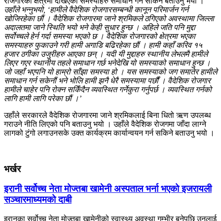
रोजगारको क्षेत्रमा देखिएका समस्याहरु समाधान गर्न सकिने बताउनु भयो ।
उहाँले भन्नुभयो, ‘हामीले वैदेशिक रोजगारसम्बन्धी कानून परिमार्जन गर्न
खोजिरहेका छौं । वैदेशिक रोजगारमा जाने श्रमिकले ठगिएको अवस्थामा जिल्ला
अदालतमा जाने स्थिति भयो भने केही सुधार हुन्छ । अहिले जति पनि मुद्दा
सर्वोच्चले हेर्न गर्दा समस्या भएको छ । वैदेशिक रोजगारको क्षेत्रमा भएका
समस्याहरु फुकाउने गरी हामी अगाडि बढिरहेका छौं । हामी कहाँ करिव १५
हजार ठगीका उजुरीहरु आएका छन् । यदी यी मुद्दाहरु स्थानीय लेभलमै हामीले
लिएर गएर स्थानीय तहले समाधान गर्छ भनेदेखि यो समस्याको समाधान हुन्छ ।
जो जहाँ भएपनि यो हाम्रो साँझा समस्या हो । यस समस्याको जग समातेर हामीले
समाधान गर्न सकेनौं भने भोलि हामी झनै धेरै समस्यामा पर्छौं । वैदेशिक रोजगार
हामीले चाहेर पनि रोक्न सकिँदैन व्यवस्थित गर्नेकुरा गर्नुपर्छ । व्यवस्थित गर्नको
लागि हामी लागि परेका छौं ।’
उहाँले सरकारले वैदेशिक रोजगारमा जाने श्रमिकलाई बिना धितो ऋण उपलब्ध
गराउने नीति लिएको पनि बताउनु भयो । उहाँले वैदेशिक रोजगमा जाँदा लाग्ने
लागको टुंगो लगाउनसके उक्त कार्यक्रम कार्यान्वयन गर्न सकिने बताउनु भयो ।
भर्खर
इरानी सर्वोच्च नेता मोज्तबा खामेनी अस्पताल भर्ना भएको इजरायली
सञ्चारमाध्यमको दाबी
इरानका सर्वोच्च नेता मोज्तबा खामेनीको स्वास्थ्य अवस्था गम्भीर बनेपछि उनलाई