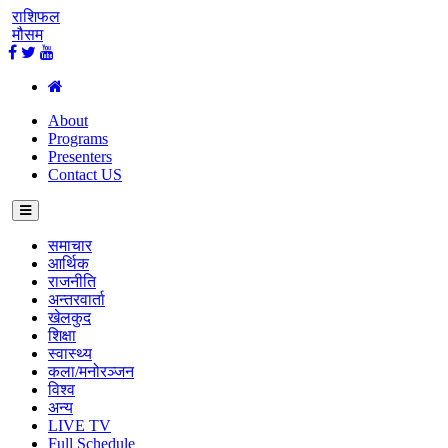
राशिफल
मौसम
About
Programs
Presenters
Contact US
समाचार
आर्थिक
राजनीति
अन्तरवार्ता
खेलकुद
शिक्षा
स्वास्थ्य
कला/मनोरञ्जन
विश्व
अन्य
LIVE TV
Full Schedule