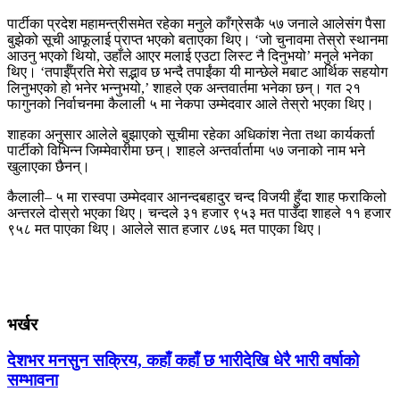
पार्टीका प्रदेश महामन्त्रीसमेत रहेका मनुले काँग्रेसकै ५७ जनाले आलेसंग पैसा
बुझेको सूची आफूलाई प्राप्त भएको बताएका थिए। ‘जो चुनावमा तेस्रो स्थानमा
आउनु भएको थियो, उहाँले आएर मलाई एउटा लिस्ट नै दिनुभयो’ मनुले भनेका
थिए। ‘तपाईँप्रति मेरो सद्भाव छ भन्दै तपाईंका यी मान्छेले मबाट आर्थिक सहयोग
लिनुभएको हो भनेर भन्नुभयो,’ शाहले एक अन्तवार्तमा भनेका छन्। गत २१
फागुनको निर्वाचनमा कैलाली ५ मा नेकपा उम्मेदवार आले तेस्रो भएका थिए।
शाहका अनुसार आलेले बुझाएको सूचीमा रहेका अधिकांश नेता तथा कार्यकर्ता
पार्टीको विभिन्न जिम्मेवारीमा छन्। शाहले अन्तर्वार्तामा ५७ जनाको नाम भने
खुलाएका छैनन्।
कैलाली– ५ मा रास्वपा उम्मेदवार आनन्दबहादुर चन्द विजयी हुँदा शाह फराकिलो
अन्तरले दोस्रो भएका थिए। चन्दले ३१ हजार ९५३ मत पाउँदा शाहले ११ हजार
९५८ मत पाएका थिए। आलेले सात हजार ८७६ मत पाएका थिए।
भर्खर
देशभर मनसुन सक्रिय, कहाँ कहाँ छ भारीदेखि धेरै भारी वर्षाको
सम्भावना