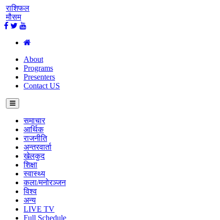
राशिफल
मौसम
About
Programs
Presenters
Contact US
समाचार
आर्थिक
राजनीति
अन्तरवार्ता
खेलकुद
शिक्षा
स्वास्थ्य
कला/मनोरञ्जन
विश्व
अन्य
LIVE TV
Full Schedule