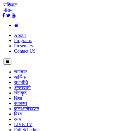
राशिफल
मौसम
About
Programs
Presenters
Contact US
समाचार
आर्थिक
राजनीति
अन्तरवार्ता
खेलकुद
शिक्षा
स्वास्थ्य
कला/मनोरञ्जन
विश्व
अन्य
LIVE TV
Full Schedule