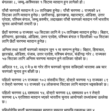
बंगलका ८, जम्मू–कश्मिरका १ सिटमा मतदान हुन लागेको हो।
पाँचौ चरणको मतदान मे २० तारिखमा हुनेछ। पाँचौ चरणमा ८ राज्यको ४९
सिटका लागि मतदान हुनेछ। छत्तीसगढ़, झारखण्ड, महाराष्ट्र, ओडिशा, उत्तर
प्रेदश, पश्चिम बंगाल, जम्मू कश्मीर, लद्दाखका पाँचौ चरणको मतदान गर्ने भारतीय
चुनाव आयोगको तयारी छ।
छैठौं चरणमा ७ राज्यका ५७ सिटका लागि मे २५ तारिखमा मतदान हुनेछ। बिहार,
हरियाणा, झारखंड, ओडिशा, उत्तर प्रदेश, पश्चिम बंगाल र दिल्लीका ५७ सिटका
लागि छैठौं चरणमा मतदान हुनेछ।
अन्तिम तथा सातौं चरणको मतदान जुन १ मा सम्पन्न हुनेछ। बिहार, हिमाचल,
झारखंड, ओडिशा, पंजाब, उत्तर प्रदेश, पश्चिम बंगाल, चंडीगढ़ गरेर ८ राज्यका
५७ सिटका लागि अन्तिम चरणमा मतदान हुने तालिका रहेको छ।
अप्रिल १९, २६ र मे ७ मा गरेर तीन चरणको चुनाव सकिएको भारतमा अब चार
चरणको चुनाव हुन बाँकी छ।
पहिलो चरणमा २१ राज्यका १०२ संसदीय सिट, दोस्रो चरणमा १३ राज्यका ८९
र तेस्रो चरणमा १२ राज्यको ९४ लोकसभा सिटका लागि मतदान भइसकेको छ।
पहिलो चरणमा ६६ दशमलव १४, दोस्रो चरणमा ६६ दशमलव ७१ र तेस्रो
चरणमा ६५ प्रतिशत मतदान भएको भारतीय चुनाव आयोगको तथ्यांकमा उल्लेख
छ।
पहिलोदेखि सातौं चरणसम्मका मतदान सम्पन्न भएपछि एकसाथ जुन ४