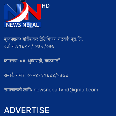
प्रकाशकः गौरीशंकर टेलिभिजन नेटवर्क प्रा.लि.
दर्ता नं.२१६९९ / ०७५ /०७६
कामनपा-०४, धुम्बाराही, काठमाडौं
सम्पर्क नम्बरः ०१-४९९१६४४/१७४४
समाचारकाे लागिः newsnepaltvhd@gmail.com
ADVERTISE