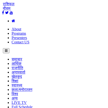
राशिफल
मौसम
About
Programs
Presenters
Contact US
समाचार
आर्थिक
राजनीति
अन्तरवार्ता
खेलकुद
शिक्षा
स्वास्थ्य
कला/मनोरञ्जन
विश्व
अन्य
LIVE TV
Full Schedule