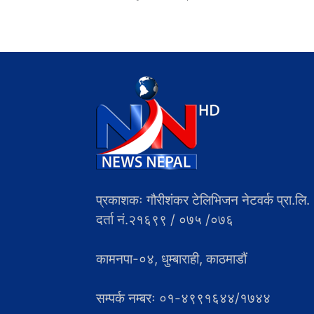
प्रकाशकः गौरीशंकर टेलिभिजन नेटवर्क प्रा.लि.
दर्ता नं.२१६९९ / ०७५ /०७६
कामनपा-०४, धुम्बाराही, काठमाडौं
सम्पर्क नम्बरः ०१-४९९१६४४/१७४४