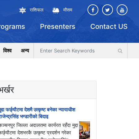
राशिफल
मौसम
rograms
Presenters
Contact US
विश्व
अन्य
भर्खर
मुद्दा फर्छ्यौटमा देशमै उत्कृष्ट बनेका न्यायाधीश
राजेन्द्रसिंह भण्डारीको बिदाइ
कञ्चनपुर जिल्ला अदालतमा कार्यरत रहँदा मुद्दा
फर्छ्यौटमा देशभरकै उत्कृष्ट प्रदर्शन गरेका