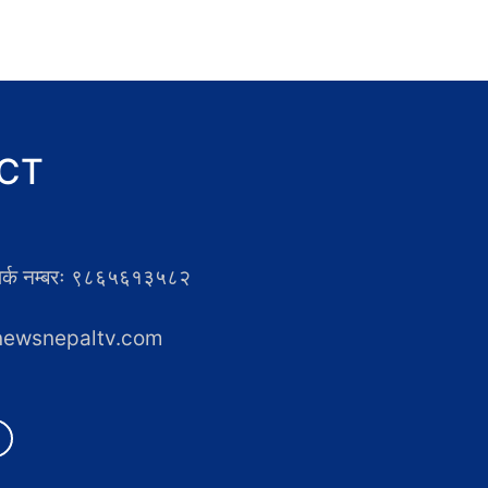
CT
्पर्क नम्बरः ९८६५६१३५८२
newsnepaltv.com