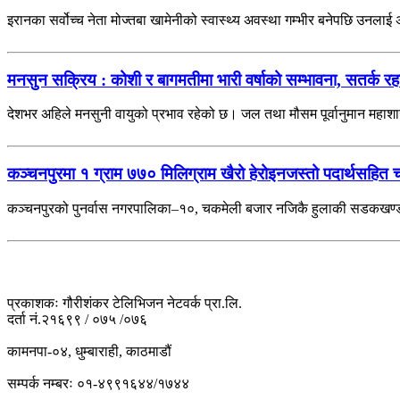
इरानका सर्वोच्च नेता मोज्तबा खामेनीको स्वास्थ्य अवस्था गम्भीर बनेपछि उनला
मनसुन सक्रिय : कोशी र बागमतीमा भारी वर्षाको सम्भावना, सतर्क 
देशभर अहिले मनसुनी वायुको प्रभाव रहेको छ। जल तथा मौसम पूर्वानुमान महाश
कञ्चनपुरमा १ ग्राम ७७० मिलिग्राम खैरो हेरोइनजस्तो पदार्थसहित 
कञ्चनपुरको पुनर्वास नगरपालिका–१०, चकमेली बजार नजिकै हुलाकी सडकखण्डबा
प्रकाशकः गौरीशंकर टेलिभिजन नेटवर्क प्रा.लि.
दर्ता नं.२१६९९ / ०७५ /०७६
कामनपा-०४, धुम्बाराही, काठमाडौं
सम्पर्क नम्बरः ०१-४९९१६४४/१७४४