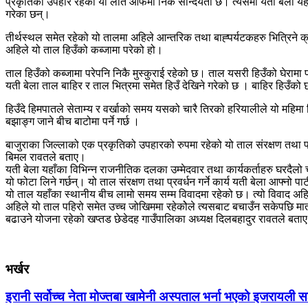
प्रकृतिको उपहार रहेको यो लात आफैमा निकै सौन्दर्यता छ। त्यसैमा यती बेला यह
गरेका छन्।
तीर्थस्थल समेत रहेको यो तालमा अहिले आन्तरिक तथा बाह्पर्यटकहरु भित्रिने क्
अहिले यो ताल हिउँको कब्जामा परेको हो।
ताल हिउँको कब्जामा परेपनि निकै मुस्कुराई रहेको छ। ताल यसरी हिउँको घेरामा प
यती बेला ताल बाहिर र ताल भित्रमा समेत हिउँ देखिने गरेको छ । बाहिर हिउँको छाय
हिउँदे हिमपातले सेताम्य र वर्खाको समय यसको चारै तिरको हरियालीले यो महिमा न
बझाङ्ग जाने बीच बाटोमा पर्ने गर्छ ।
बाजुराका जिल्लाको एक प्रकृतिको उपहारको रुपमा रहेको यो ताल संरक्षण तथा प्
बिमल रावतले बताए।
यती बेला यहाँका विभिन्न राजनीतिक दलका उम्मेदवार तथा कार्यकर्ताहरु घरदैलो च
यो फोटा लिने गर्छन्। यो ताल संरक्षण तथा प्रवर्धन गर्ने कार्य यती बेला आफ्नो प
यो ताल यहाँका स्थानीय बीच लामो समय सम्म विवादमा रहेको छ। त्यो विवाद अहिल
अहिले यो ताल पहिरो समेत उच्च जोखिममा रहेकोेले त्यसबाट बचाउँन सकेपछि मात्र
बढाउने योजना रहेको खप्तड छेडेदह गाउँपालिका अध्यक्ष दिलबहादुर रावतले बता
भर्खर
इरानी सर्वोच्च नेता मोज्तबा खामेनी अस्पताल भर्ना भएको इजरायली स