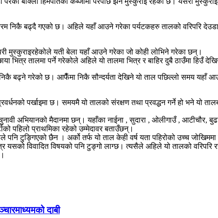
ाँ परेको बाक्लो हिमपातको कब्जामा परेपछि झनै मुस्कुराई रहेको छ। यसरी मुस्कुरा
रम निकै बढ्दै गएको छ। अहिले यहाँ आउने गरेका पर्यटकहरु तालको वरिपरि देउडा खे
री मुस्कुराइरहेकोले यती बेला यहाँ आउने गरेका जो कोही लोभिने गरेका छन्।
ा भित्र तालमा पर्ने गरेकोले अहिले यो तालमा भित्र र बाहिर दुबै ठाउँमा हिउँ देखिन
िकै बढ्ने गरेको छ। आफैँमा निकै सौन्दर्यता देखिने यो ताल पछिल्लो समय यहाँ आउन
रवर्धनको पर्खाइमा छ। समयमै यो तालको संरक्षण तथा प्रवद्धन गर्ने हो भने यो ता
ुनावी अभियानको मैदानमा छन्। यहाँका नाईना , सुदारा , ओलीगाउँ , आटीचौर, बुढाव
ार्टीको पहिलो प्राथमिका रहेको उम्मेदावर बताउँछन्।
े पनि टुङ्गिएको छैन । अर्को तर्फ यो ताल केही वर्ष यता पहिरोको उच्च जोखिमम
 यसको विवादित विषयको पनि टुङ्गो लाग्छ। त्यसैले अहिले यो तालको वरिपरि रहेको 
ए।
ञ्चारमाध्यमको दाबी