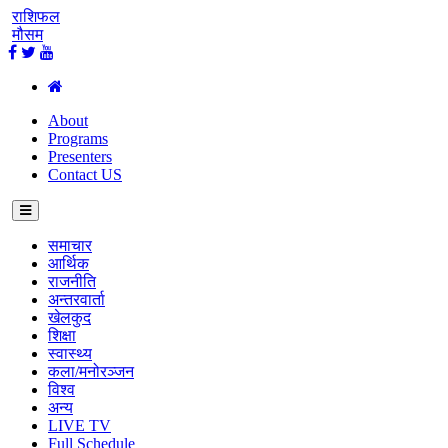
राशिफल
मौसम
About
Programs
Presenters
Contact US
समाचार
आर्थिक
राजनीति
अन्तरवार्ता
खेलकुद
शिक्षा
स्वास्थ्य
कला/मनोरञ्जन
विश्व
अन्य
LIVE TV
Full Schedule