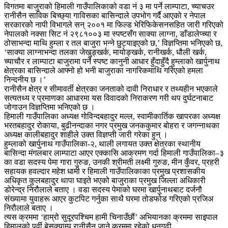
विगतमा बाजुराको हिमाली गाउँपालिकाको वडा नं ३ मा पर्ने लाम्पाटा, च्याचउर
रानीसैन साविक बिच्छ्या गाविसका बासिन्दाले उपभोग गर्दै आएको र नेपाल
सरकारको नापी विभागले सन् २००१ मा फिल्ड भेरिफिकेसनसहित जारी गरिएको
नेपालको नक्सा सिट नं २९८१००३ मा स्पष्टसँग साक्या लाग्ना, डाँडालेप्च्या र
ठोसाभन्दा माथि हुम्ला र तल बाजुरा भन्ने छुट्याइएको छ,’ विज्ञप्तिमा भनिएको छ,
‘साक्या लाग्नाभन्दा तलका जेखुङ्खर्क, मायोङ्खर्क, रानीखर्क, धौली खर्क,
च्याचौर र लाम्पाटा बाजुरामा पर्ने स्पष्ट कानुनी आधार हुँदाहुँदै हुम्लाको खार्पुनाथ
क्षेत्रका बासिन्दाले आफ्नो हो भनी बाजुराका नागरिकमाथि गरिएको हमला
निन्दनीय छ ।’
रानीसैन क्षेत्र र सीमावर्ती क्षेत्रका जनताको दावी निराधार र तथ्यहीन भएकाले
सत्यतथ्य र प्रमाणका आधारमा यस विवादको निराकरण गरी थप दुर्घटनाबाट
जोगाउन विज्ञप्तिमा भनिएको छ ।
हिमाली गाउँपालिका अध्यक्ष गोविन्दबहादुर मल्ल, स्वामीकार्तिक खापरका अध्यक्ष
भरतबहादुर रोकाया, बुढीनन्दाका नगर प्रमुख जनककुमार बोहरा र जगन्नाथका
अध्यक्ष कालीबहादुर शाहीले उक्त विज्ञप्ती जारी गरेका हुन् ।
हुम्लाको खार्पुनाथ गाउँपालिका-२, थाली लगायत उक्त क्षेत्रका स्थानीय
बासिन्दा मंगलबार लाम्पाटा आएर एक्कासि आक्रमण गर्दा हिमाली गाउँपालिका–३
का वडा सदस्य पेमा गारा गुरुङ, उनकी श्रीमती लक्ष्मी गुरुङ, मीन कुँवर, प्रहरी
सहायक हवल्दार महेश धामी र हिमाली गाउँपालिकाका प्रमुख प्रशासकीय
अधिकृत कुलबहादुर थापा घाइते भएको बाजुराका प्रमुख जिल्ला अधिकारी
डोरेन्द्र निरौलाले बताए । वडा सदस्य पेमाको घरमा खार्पुनाथबाट दर्जनौ
संख्यामा युवाहरू आएर कुटपिट गर्नुका साथै घरमा तोडफोड गरिएको प्रजिअ
निरौलाले बताए ।
त्यस क्रममा ‘हाम्रो सुदूरपश्चिम हामी चिनाउँछौं’ अभियानका क्रममा साइपाल
हिमालको पूर्वी बेसक्याम्प रानीसैन जाने क्रममा रहेको धनगढी