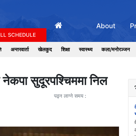
About
P
LL SCHEDULE
ि
अन्तरवार्ता
खेलकुद
शिक्षा
स्वास्थ्य
कला/मनोरञ्जन
 नेकपा सुदूरपश्चिममा निल
पढ्न लाग्ने समय :