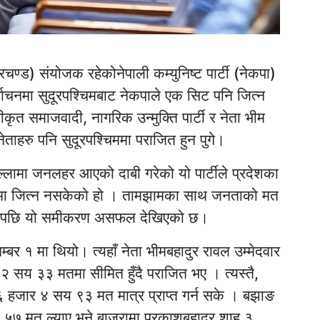
चण्ड) संयोजक रहेकोनेपाली कम्युनिष्ट पार्टी (नेकपा)
ाचनमा सुदूरपश्चिमबाट नेकपाले एक सिट पनि जित्न
ृत समाजवादी, नागरिक उन्मुक्ति पार्टी र नेता भीम
ताहरु पनि सुदूरपश्चिममा पराजित हुन पुगे।
ल्लामा जनलहर आएको दाबी गरेको यो पार्टीले प्रदेशका
 सिटमा जित्न नसकेको हो । तामझामका साथ जनताको मत
 आएपछि यो समीकरण असफल देखिएको छ।
नम्बर १ मा थियो। त्यहाँ नेता भीमबहादुर रावल उम्मेदवार
 सय ३३ मतमा सीमित हुँदै पराजित भए । त्यस्तै,
े ६ हजार ४ सय ९३ मत मात्र प्राप्त गर्न सके । बझाङ
 ५७ मत ल्याए भने बाजुरामा प्रकाशबहादुर शाह ३