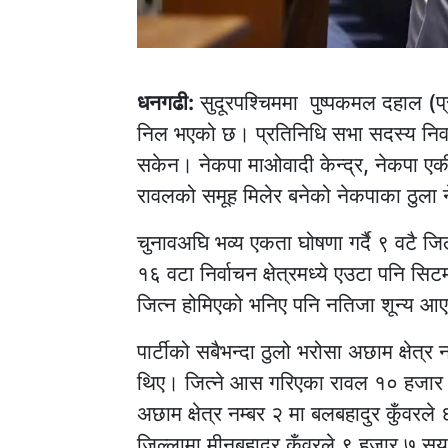
धनगढी:
सुदूरपश्चिममा पुष्पकमल दहाल (प्र
निल भएको छ। प्रतिनिधि सभा सदस्य निर्व
सकेन। नेकपा माओवादी केन्द्र, नेकपा एकीक
रावलको समूह मिलेर बनेको नेकपाका ठुला ने
चुनावअघि भव्य एकता घोषणा गर्दै ९ वटै जि
१६ वटा निर्वाचन क्षेत्रमध्ये एउटा पनि
जित्न होमिएको भनिए पनि नतिजा शून्य
पार्टीको सबैभन्दा ठुलो भरोसा अछाम क्षेत्र 
थिए। जित्ने आस गरिएका रावल १० हजार २
अछाम क्षेत्र नम्बर २ मा बलबहादुर कुँवरल
जिल्लामा मीनबहादुर कुँवरले ९ हजार ७ सय