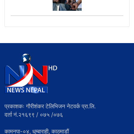
प्रकाशकः गौरीशंकर टेलिभिजन नेटवर्क प्रा.लि.
दर्ता नं.२१६९९ / ०७५ /०७६
कामनपा-०४, धुम्बाराही, काठमाडौं