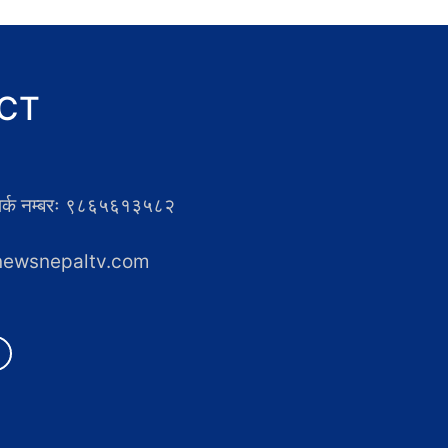
CT
्पर्क नम्बरः ९८६५६१३५८२
newsnepaltv.com