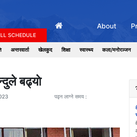
About
P
LL SCHEDULE
ि
अन्तरवार्ता
खेलकुद
शिक्षा
स्वास्थ्य
कला/मनोरञ्जन
ुले बढ्याे
023
पढ्न लाग्ने समय :