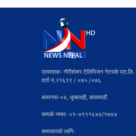
प्रकाशकः गौरीशंकर टेलिभिजन नेटवर्क प्रा.लि.
दर्ता नं.२१६९९ / ०७५ /०७६
कामनपा-०४, धुम्बाराही, काठमाडौं
सम्पर्क नम्बरः ०१-४९९१६४४/१७४४
समाचारकाे लागिः