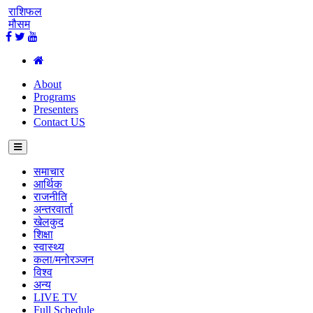
राशिफल
मौसम
About
Programs
Presenters
Contact US
समाचार
आर्थिक
राजनीति
अन्तरवार्ता
खेलकुद
शिक्षा
स्वास्थ्य
कला/मनोरञ्जन
विश्व
अन्य
LIVE TV
Full Schedule