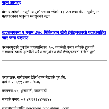
रहन आग्रह
देशभर अहिले मनसुनी वायुको प्रभाव रहेको छ। जल तथा मौसम पूर्वानुमान
महाशाखाका अनुसार मनसुनको न्यून
कञ्चनपुरमा १ ग्राम ७७० मिलिग्राम खैरो हेरोइनजस्तो पदार्थसहित
चार जना पक्राउ
कञ्चनपुरको पुनर्वास नगरपालिका–१०, चकमेली बजार नजिकै हुलाकी
सडकखण्डबाट प्रहरीले अवैध लागूऔषध खैरो हेरोइनजस्तो देखिने धुलो
प्रकाशकः गौरीशंकर टेलिभिजन नेटवर्क प्रा.लि.
दर्ता नं.२१६९९ / ०७५ /०७६
कामनपा-०४, धुम्बाराही, काठमाडौं
सम्पर्क नम्बरः ०१-४९९१६४४/१७४४
समाचारकाे लागिः newsnepaltvhd@gmail.com