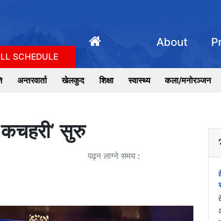
About
P
LL SCHEDULE
ि
अन्तरवार्ता
खेलकुद
शिक्षा
स्वास्थ्य
कला/मनोरञ्जन
 कचहरी’ सुरु
पढ्न लाग्ने समय :