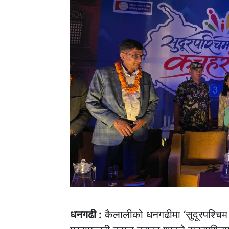
धनगढी :
कैलालीको धनगढीमा ‘सुदूरपश्चिम