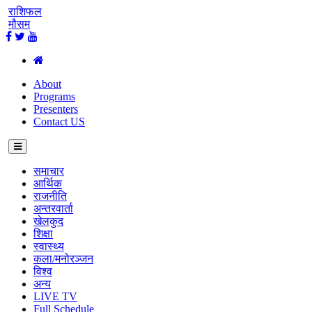
राशिफल
मौसम
About
Programs
Presenters
Contact US
समाचार
आर्थिक
राजनीति
अन्तरवार्ता
खेलकुद
शिक्षा
स्वास्थ्य
कला/मनोरञ्जन
विश्व
अन्य
LIVE TV
Full Schedule