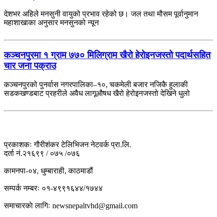
देशभर अहिले मनसुनी वायुको प्रभाव रहेको छ। जल तथा मौसम पूर्वानुमान
महाशाखाका अनुसार मनसुनको न्यून
कञ्चनपुरमा १ ग्राम ७७० मिलिग्राम खैरो हेरोइनजस्तो पदार्थसहित
चार जना पक्राउ
कञ्चनपुरको पुनर्वास नगरपालिका–१०, चकमेली बजार नजिकै हुलाकी
सडकखण्डबाट प्रहरीले अवैध लागूऔषध खैरो हेरोइनजस्तो देखिने धुलो
प्रकाशकः गौरीशंकर टेलिभिजन नेटवर्क प्रा.लि.
दर्ता नं.२१६९९ / ०७५ /०७६
कामनपा-०४, धुम्बाराही, काठमाडौं
सम्पर्क नम्बरः ०१-४९९१६४४/१७४४
समाचारकाे लागिः newsnepaltvhd@gmail.com