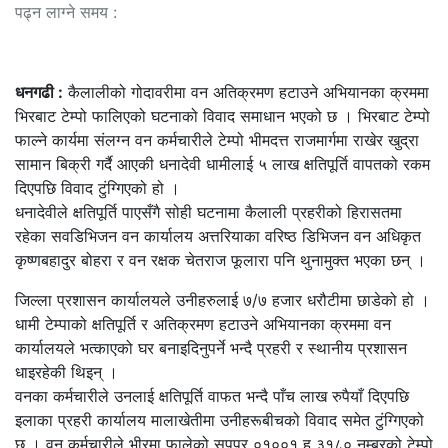
पढ्न लाग्ने समय :
धनगढी :
कैलालीको गोदावरीमा वन अतिक्रमण हटाउने अभियानका क्रममा
भिरबाट टेम्पो फालिएको घटनाको विवाद समाधान भएको छ । भिरबाट टेम्पो
फाल्ने कार्यमा संलग्न वन कर्मचारीले टेम्पो भीमदत्त राजमार्गमा राखेर खुद्रा
सामान बिक्री गर्दै आएकी धनादेवी धामीलाई ५ लाख क्षतिपूर्ति वापतको रकम
दिएपछि विवाद टुंग्गिएको हो ।
धनादेवीले क्षतिपूर्ति पाएसँगै सोही घटनामा कैलाली प्रहरीको हिरासतमा
रहेका सवडिभिजन वन कार्यालय अत्तरियाका वरिष्ठ डिभिजन वन अधिकृत
कृष्णबहादुर बोहरा र वन रक्षक चेतराज फूलारा पनि थुनामुक्त भएका छन् ।
जिल्ला प्रशासन कार्यालयले उनीहरुलाई ७/७ हजार धरौटीमा छाडेको हो ।
धामी टेम्पाको क्षतिपूर्ति र अतिक्रमण हटाउने अभियानका क्रममा वन
कार्यालयले भत्काएको घर बनाइदिनुपर्ने भन्दै प्रहरी र स्थानीय प्रशासन
धाइरहेकी थिइन् ।
वनका कर्मचारीले उनलाई क्षतिपूर्ति वाफत भन्दै पाँच लाख रुपैयाँ दिएपछि
इलाका प्रहरी कार्यालय मालाखेतीमा उनीहरूबीचको विवाद समेत टुंग्गिएको
छ । वन कर्मचारीले भीरमा फालेको सुपप्र ०१००१ ह ३१८० नम्बरको टेम्पो