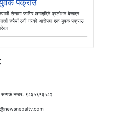
युवक पक्राउ
नेपाली सेनामा जागिर लगाइदिने प्रलोभन देखाएर
लाखौं रुपैयाँ ठगी गरेको आरोपमा एक युवक पक्राउ
परेका
t
ः
, सम्पर्क नम्बरः ९८६५६१३५८२
g@newsnepaltv.com