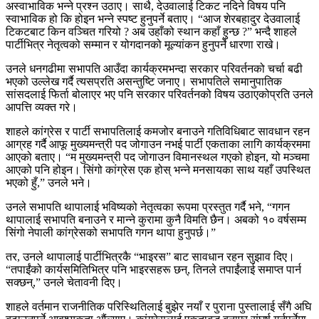
अस्वाभाविक भन्ने प्रश्न उठाए। साथै, देउवालाई टिकट नदिने विषय पनि
स्वाभाविक हो कि होइन भन्ने स्पष्ट हुनुपर्ने बताए। “आज शेरबहादुर देउवालाई
टिकटबाट किन वञ्चित गरियो ? अब उहाँको स्थान कहाँ हुन्छ ?” भन्दै शाहले
पार्टीभित्र नेतृत्वको सम्मान र योगदानको मूल्यांकन हुनुपर्ने धारणा राखे।
उनले धनगढीमा सभापति आउँदा कार्यक्रमभन्दा सरकार परिवर्तनको चर्चा बढी
भएको उल्लेख गर्दै त्यसप्रति असन्तुष्टि जनाए। सभापतिले समानुपातिक
सांसदलाई फिर्ता बोलाएर भए पनि सरकार परिवर्तनको विषय उठाएकोप्रति उनले
आपत्ति व्यक्त गरे।
शाहले कांग्रेस र पार्टी सभापतिलाई कमजोर बनाउने गतिविधिबाट सावधान रहन
आग्रह गर्दै आफू मुख्यमन्त्री पद जोगाउन नभई पार्टी एकताका लागि कार्यक्रममा
आएको बताए। “म मुख्यमन्त्री पद जोगाउन विमानस्थल गएको होइन, यो मञ्चमा
आएको पनि होइन। सिंगो कांग्रेस एक होस् भन्ने मनसायका साथ यहाँ उपस्थित
भएको हुँ,” उनले भने।
उनले सभापति थापालाई भविष्यको नेतृत्वका रूपमा प्रस्तुत गर्दै भने, “गगन
थापालाई सभापति बनाउने र मान्ने कुरामा कुनै विमति छैन। अबको १० वर्षसम्म
सिंगो नेपाली कांग्रेसको सभापति गगन थापा हुनुपर्छ।”
तर, उनले थापालाई पार्टीभित्रकै “भाइरस” बाट सावधान रहन सुझाव दिए।
“तपाईंको कार्यसमितिभित्र पनि भाइरसहरू छन्, तिनले तपाईंलाई समाप्त पार्न
सक्छन्,” उनले चेतावनी दिए।
शाहले वर्तमान राजनीतिक परिस्थितिलाई बुझेर नयाँ र पुराना पुस्तालाई सँगै अघि