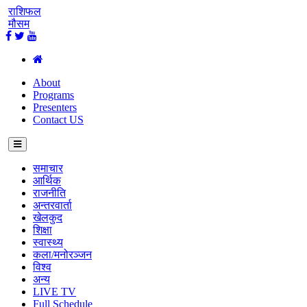
राशिफल
मौसम
About
Programs
Presenters
Contact US
समाचार
आर्थिक
राजनीति
अन्तरवार्ता
खेलकुद
शिक्षा
स्वास्थ्य
कला/मनोरञ्जन
विश्व
अन्य
LIVE TV
Full Schedule