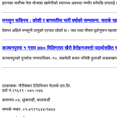
इरानका सर्वोच्च नेता मोज्तबा खामेनीको स्वास्थ्य अवस्था गम्भीर बनेपछि उनला
मनसुन सक्रिय : कोशी र बागमतीमा भारी वर्षाको सम्भावना, सतर्क 
देशभर अहिले मनसुनी वायुको प्रभाव रहेको छ। जल तथा मौसम पूर्वानुमान महाश
कञ्चनपुरमा १ ग्राम ७७० मिलिग्राम खैरो हेरोइनजस्तो पदार्थसहित 
कञ्चनपुरको पुनर्वास नगरपालिका–१०, चकमेली बजार नजिकै हुलाकी सडकखण्डबा
प्रकाशकः गौरीशंकर टेलिभिजन नेटवर्क प्रा.लि.
दर्ता नं.२१६९९ / ०७५ /०७६
कामनपा-०४, धुम्बाराही, काठमाडौं
सम्पर्क नम्बरः ०१-४९९१६४४/१७४४