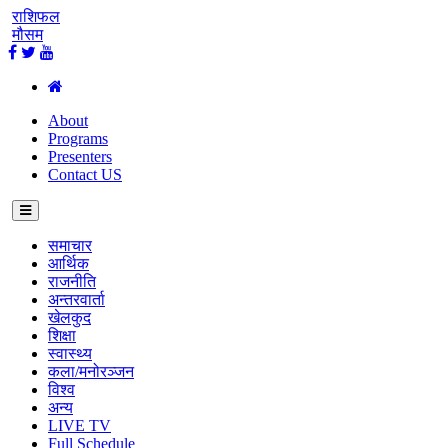
राशिफल
मौसम
About
Programs
Presenters
Contact US
समाचार
आर्थिक
राजनीति
अन्तरवार्ता
खेलकुद
शिक्षा
स्वास्थ्य
कला/मनोरञ्जन
विश्व
अन्य
LIVE TV
Full Schedule