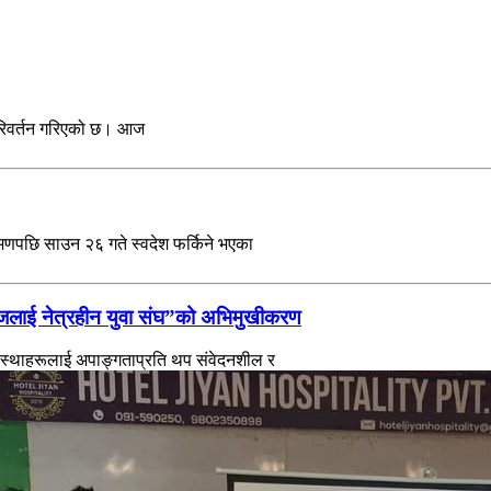
परिवर्तन गरिएको छ। आज
भ्रमणपछि साउन २६ गते स्वदेश फर्किने भएका
ाजलाई नेत्रहीन युवा संघ”को अभिमुखीकरण
 संस्थाहरूलाई अपाङ्गताप्रति थप संवेदनशील र