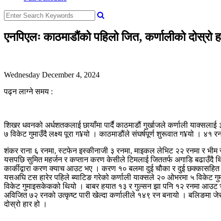
एनपिएलः काठमाडौंको पहिलो जित, कर्णालीको दोस्रो ह
Wednesday December 4, 2024
पढ्न लाग्ने समय :
शिखर धवनको अर्धशतकलाई छायाँमा पार्दै काठमाडौं गुर्खाजले कर्णाली याक्सला
७ विकेट गुमाउँदै लक्ष्य पूरा ग¥यो । काठमाडौंले संघर्षपूर्ण शुरूवात ग¥यो । ४
शंकर राना ६ रनमा, स्टफेन इस्कीनाजी ३ रनमा, माइकल लेभिट २२ रनमा र भीम 
यसपछि सुमित महर्जन र कप्तान करण केसीले टिमलाई जिततर्फ अगाडि बढाउँदै 
कार्कीद्वारा करण क्याच आउट भए । करण १० बलमा दुई चौका र दुई छक्कासहि
यसअघि टस हारेर पहिले ब्याटिङ गरेको कर्णाली याक्सले २० ओभरमा ५ विकेट 
विकेट गुमाइसकेकको थियो । बाबर हयात १३ र गुल्सन झा पनि १२ रनमा आउट भए ।
अविजित ७२ रनको उत्कृष्ट पारी खेल्दा कर्णालीले १४९ रन बनायो । बलिङमा 
दोस्रो हार हो ।