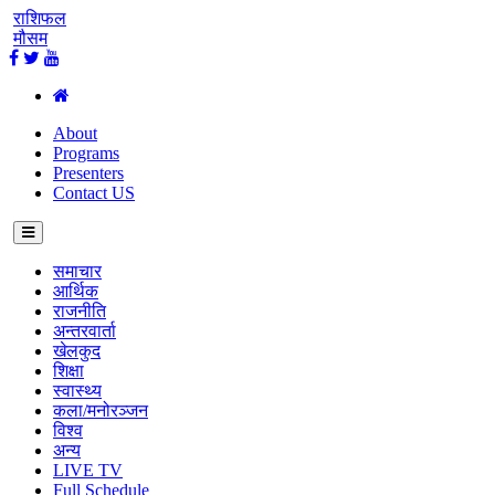
राशिफल
मौसम
About
Programs
Presenters
Contact US
समाचार
आर्थिक
राजनीति
अन्तरवार्ता
खेलकुद
शिक्षा
स्वास्थ्य
कला/मनोरञ्जन
विश्व
अन्य
LIVE TV
Full Schedule