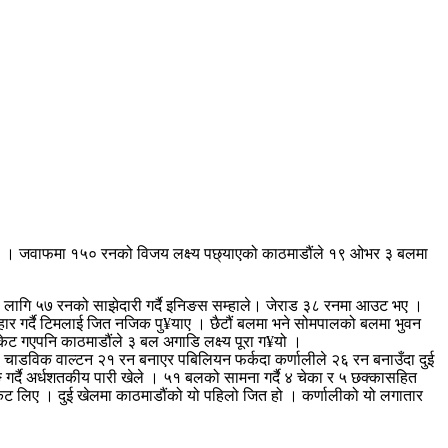
हार हो । जवाफमा १५० रनको विजय लक्ष्य पछ्याएको काठमाडौंले १९ ओभर ३ बलमा
ो लागि ५७ रनको साझेदारी गर्दै इनिङस सम्हाले। जेराड ३८ रनमा आउट भए ।
र गर्दै टिमलाई जित नजिक पु¥याए । छैटौं बलमा भने सोमपालको बलमा भुवन
 गएपनि काठमाडौंले ३ बल अगाडि लक्ष्य पूरा ग¥यो ।
चाडविक वाल्टन २१ रन बनाएर पबिलियन फर्कदा कर्णालीले २६ रन बनाउँदा दुई
र्दै अर्धशतकीय पारी खेले । ५१ बलको सामना गर्दै ४ चेका र ५ छक्कासहित
ेट लिए । दुई खेलमा काठमाडौंको यो पहिलो जित हो । कर्णालीको यो लगातार