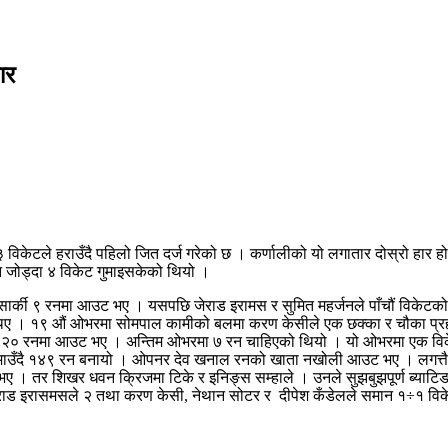
ार
ई ३ विकेटले हराउँदै पहिलो जित दर्ज गरेको छ । कर्णालीको यो लगातार दोस्रो 
१ रन जोड्दा ४ विकेट गुमाइसकेको थियो ।
सार्की ९ रनमा आउट भए । यसपछि जेराड इरामस र सुमित महर्जनले पाँचौं विकेटक
थिए । १९ औं ओभरमा सोमपाल कामीको बलमा करण केसीले एक छक्का र चौका प्रहा
त २० रनमा आउट भए । अन्तिम ओभरमा ७ रन चाहिएको थियो । यो ओभरमा एक विकेट
गुमाउँदै १४९ रन बनायो । ओपनर देव खनाल रनको खाता नखोली आउट भए । लगत्तै 
 तर शिखर धवन क्रिजमा टिके र इनिङ्स सम्हाले । उनले सुझबुझपूर्ण ब्याटिङ ग
जेराड इरासमसले २ तथा करण केसी, नेथान सोटर र दीपेश कँडेलले समान १÷१ विक