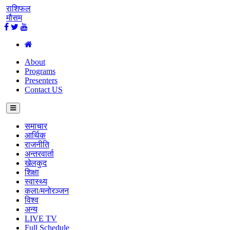
राशिफल
मौसम
About
Programs
Presenters
Contact US
समाचार
आर्थिक
राजनीति
अन्तरवार्ता
खेलकुद
शिक्षा
स्वास्थ्य
कला/मनोरञ्जन
विश्व
अन्य
LIVE TV
Full Schedule